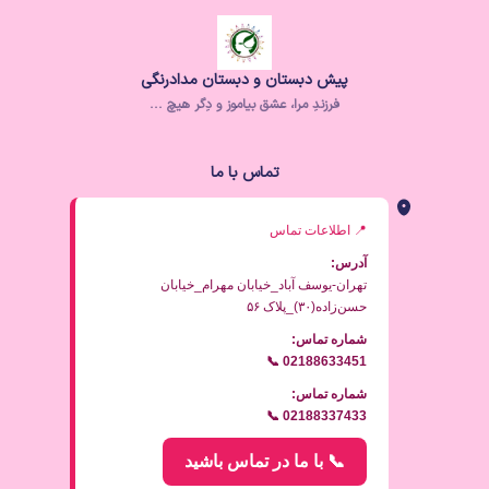
پیش دبستان و دبستان مدادرنگی
فرزندِ مرا، عشق بیاموز و دِگر هیچ ..‌.
تماس با ما
📍 اطلاعات تماس
آدرس:
تهران-یوسف آباد_خیابان مهرام_خیابان
حسن‌زاده(۳۰)_پلاک ۵۶
شماره تماس:
📞 02188633451
شماره تماس:
📞 02188337433
📞 با ما در تماس باشید