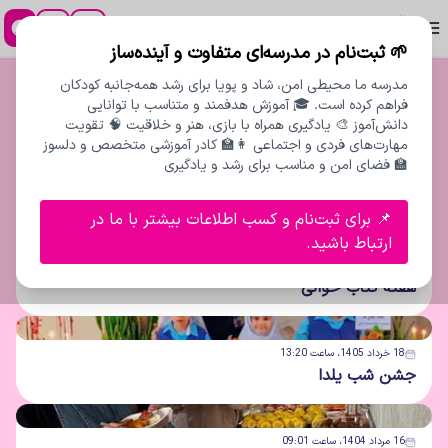
پیش دبستان و دبستان مدادرنگی
🌱 ثبت‌نام در مدرسه‌ای متفاوت و آینده‌ساز
لیست
گالری تصاویر
مدرسه ما محیطی امن، شاد و پویا برای رشد همه‌جانبه کودکان
فراهم کرده است. 🎓 آموزش هدفمند و متناسب با توانایی
آخرین
گالری تصاویر
منتشر شده
دانش‌آموز 🎨 یادگیری همراه با بازی، هنر و خلاقیت 🧠 تقویت
مهارت‌های فردی و اجتماعی 👩‍🏫 کادر آموزشی متخصص و دلسوز
🏫 فضای امن و مناسب برای رشد و یادگیری
18 خرداد 1405، ساعت 13:19
روز جهانی کودک
📌 برای ثبت‌نام و کسب اطلاعات بیشتر با ما در
ارتباط باشید.
18 خرداد 1405، ساعت 13:18
هفته کتاب خوانی
18 خرداد 1405، ساعت 13:20
جشن شب یلدا
16 مرداد 1404، ساعت 09:01