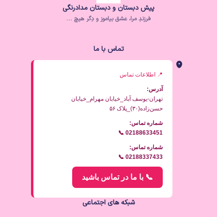
پیش دبستان و دبستان مدادرنگی
فرزندِ مرا، عشق بیاموز و دِگر هیچ ..‌.
تماس با ما
📍 اطلاعات تماس
آدرس:
تهران-یوسف آباد_خیابان مهرام_خیابان
حسن‌زاده(۳۰)_پلاک ۵۶
شماره تماس:
📞 02188633451
شماره تماس:
📞 02188337433
📞 با ما در تماس باشید
شبکه های اجتماعی