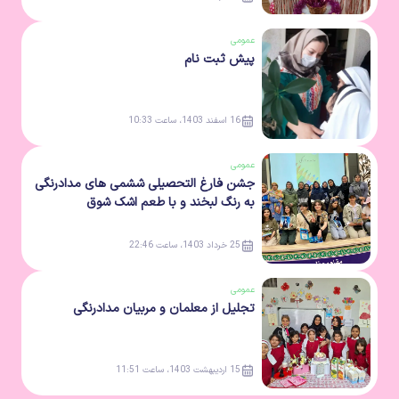
عمومی
پیش ثبت نام
16 اسفند 1403، ساعت 10:33
عمومی
جشن فارغ التحصیلی ششمی های مدادرنگی
به رنگ لبخند و با طعم اشک شوق
25 خرداد 1403، ساعت 22:46
عمومی
تجلیل از معلمان و مربیان مدادرنگی
15 اردیبهشت 1403، ساعت 11:51