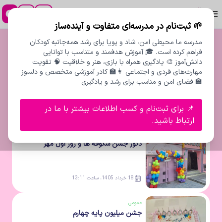
پیش دبستان و دبستان مدادرنگی
🌱 ثبت‌نام در مدرسه‌ای متفاوت و آینده‌ساز
لیست
اخبار
عمومی
مدرسه ما محیطی امن، شاد و پویا برای رشد همه‌جانبه کودکان
فراهم کرده است. 🎓 آموزش هدفمند و متناسب با توانایی
آخرین
اخبار
منتشر شده
دانش‌آموز 🎨 یادگیری همراه با بازی، هنر و خلاقیت 🧠 تقویت
عمومی
مهارت‌های فردی و اجتماعی 👩‍🏫 کادر آموزشی متخصص و دلسوز
آشنایی با مشاغل
🏫 فضای امن و مناسب برای رشد و یادگیری
📌 برای ثبت‌نام و کسب اطلاعات بیشتر با ما در
18 خرداد 1405، ساعت 13:11
ارتباط باشید.
عمومی
دکور جشن شکوفه ها و روز اول مهر
18 خرداد 1405، ساعت 13:11
عمومی
جشن میلیون پایه چهارم