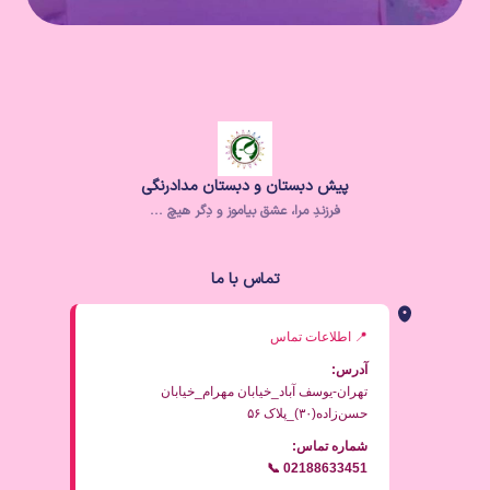
پیش دبستان و دبستان مدادرنگی
فرزندِ مرا، عشق بیاموز و دِگر هیچ ..‌.
تماس با ما
📍 اطلاعات تماس
آدرس:
تهران-یوسف آباد_خیابان مهرام_خیابان
حسن‌زاده(۳۰)_پلاک ۵۶
شماره تماس:
📞 02188633451